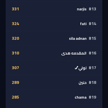
331
#13
narjis
324
#14
fati
320
#15
sila adnan
310
#16
المقدمه هدى
307
#17
لولي💅
289
#18
حنين
285
#19
chama