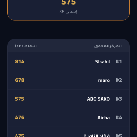
575
إجمالي XP
المركز
المحقق
النقاط (XP)
814
#1
Slsabil
678
#2
maro
575
#3
ABO SAKO
476
#4
Aicha
475
#5
فؤاد الزاوية