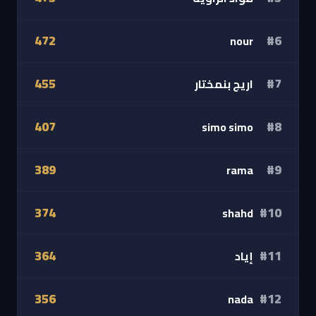
472
#6
nour
455
#7
اريج بنمختار
407
#8
simo simo
389
#9
rama
374
#10
shahd
364
#11
إياد
356
#12
nada