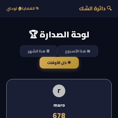
🔍 دائرة الشك
📂 القضايا
🏠 لوحتي
لوحة الصدارة 🏆
📅 هذا الأسبوع
📆 هذا الشهر
🌟 كل الأوقات
٢
maro
678