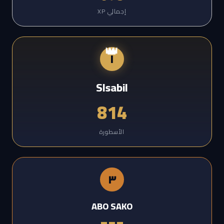
إجمالي XP
👑
١
Slsabil
814
الأسطورة
٣
ABO SAKO