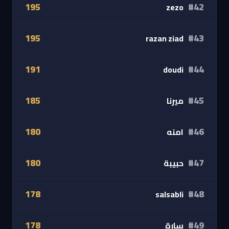
195
#42
zezo
195
#43
razan ziad
191
#44
doudi
185
#45
ميرنا
180
#46
امنه
180
#47
حبيبة
178
#48
salsabli
178
#49
سارة