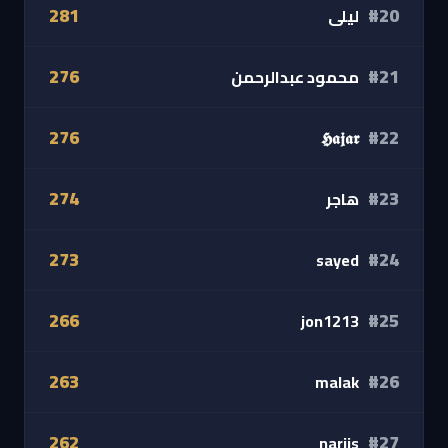
281
#20
ليلى
276
#21
محمود عبدالرحمن
276
#22
𝕳𝖆𝖏𝖆𝖗
274
#23
هاجر
273
#24
sayed
266
#25
jon1213
263
#26
malak
262
#27
narjis