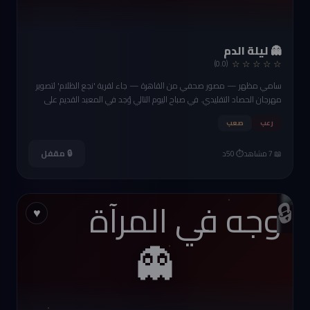
👻 ليلة الدم
☆ ☆ ☆ ☆ ☆
(0.0)
سامي مظهر — مصور صحفي من القاهرة — جاء لقرية 'نجع الظلام' لتصوير
مهرجان الحصاد التقليدي. في صباح اليوم التالي وُجد في المعبد القديم على
أطراف القرية — مقتولاً بطعنة في الصدر بسكين طقوسية. جسده مرسوم عليه
رعب
صعب
رموز قديمة بالدم. هل هي طقوس حقيقية أم جريمة متخفية؟
🔒 مقفل
📖 7 مشاهد
⏱️ 50د
🔒
♥
👻