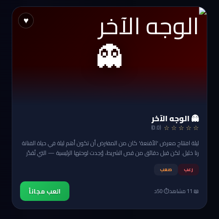
♥
👻
👻 الوجه الآخر
☆ ☆ ☆ ☆ ☆
(0.0)
ليلة افتتاح معرض 'الأقنعة' كان من المفترض أن تكون أهم ليلة في حياة الفنانة
رنا خليل. لكن قبل دقائق من قص الشريط، وُجدت لوحتها الرئيسية — التي تُقدّر
بملايين — مسروقة من مكانها واستُبدلت بنسخة مزيفة. والأغرب… أن رسالة
رعب
صعب
مكتوبة بالطلاء الأحمر على الحائط تقول: 'الفن الحقيقي لا يُسرق… بل يُستعاد.'
العب مجاناً
📖 11 مشاهد
⏱️ 50د