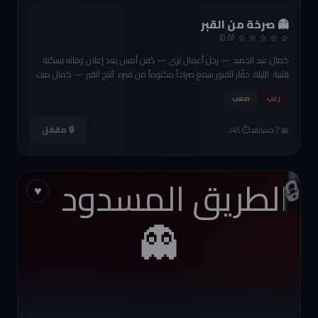
👻 صرخة من القبر
☆ ☆ ☆ ☆ ☆
(0.0)
كمال عبد الحميد — رجل أعمال ثري — دُفن أمس بعد إعلان وفاته بسكتة
قلبية. الليلة، حفّار القبور سمع صراخاً مكتوماً من قبره. فُتح القبر — كمال ميت
فعلاً الآن. لكن غطاء التابوت من الداخل مليء بخدوش أظافر. كمال دُفن حياً…
رعب
صعب
ومات لاحقاً.
🔒 مقفل
📖 7 مشاهد
⏱️ 45د
🔒
♥
👻