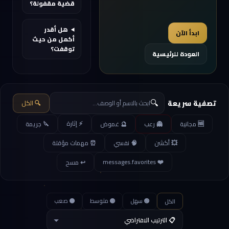
قضية مقفولة؟
هل أقدر
ابدأ الآن
أكمل من حيث
توقفت؟
العودة للرئيسية
🔍
تصفية سريعة
🔍 الكل
⚡ إثارة
🆓 مجانية
👻 رعب
🔮 غموض
🔪 جريمة
💥 أكشن
🧠 نفسي
⏰ مهمات مؤقتة
❤️ messages.favorites
↩ مسح
🟢 سهل
🟡 متوسط
🟠 صعب
الكل