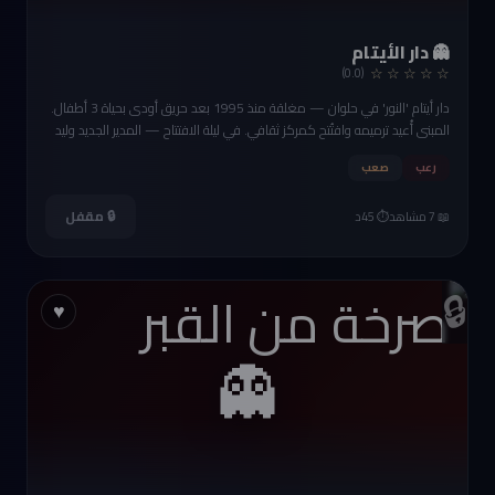
👻 دار الأيتام
☆ ☆ ☆ ☆ ☆
(0.0)
دار أيتام 'النور' في حلوان — مغلقة منذ 1995 بعد حريق أودى بحياة 3 أطفال.
المبنى أُعيد ترميمه وافتُتح كمركز ثقافي. في ليلة الافتتاح — المدير الجديد وليد
ناصر وُجد ميتاً في القبو. حُبس في غرفة صغيرة ومات اختناقاً. على الجدران
رعب
صعب
رسومات أطفال بالطباشير.
🔒 مقفل
📖 7 مشاهد
⏱️ 45د
🔒
♥
👻