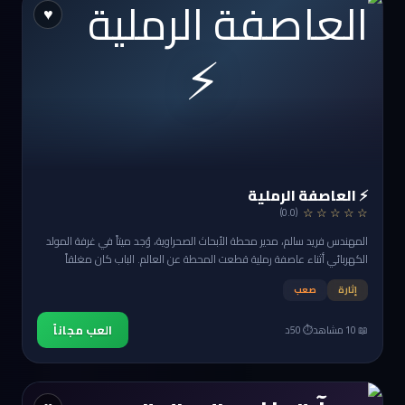
♥
⚡
⚡ العاصفة الرملية
☆ ☆ ☆ ☆ ☆
(0.0)
المهندس فريد سالم، مدير محطة الأبحاث الصحراوية، وُجد ميتاً في غرفة المولد
الكهربائي أثناء عاصفة رملية قطعت المحطة عن العالم. الباب كان مغلقاً
والمفتاح في جيبه. لا اتصالات، لا مساعدة خارجية. خمسة أشخاص محاصرون مع
إثارة
صعب
قاتل. والعاصفة لن تهدأ قبل يومين.
العب مجاناً
📖 10 مشاهد
⏱️ 50د