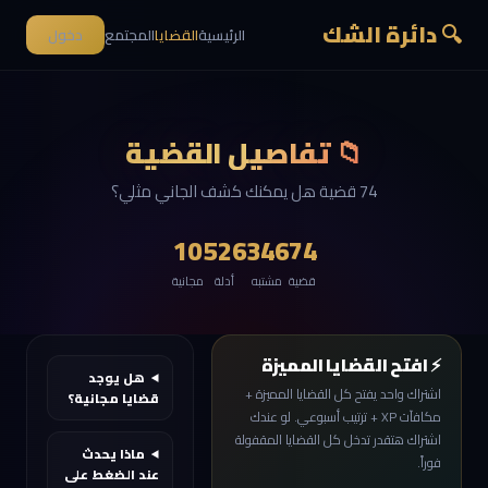
🔍 دائرة الشك
الرئيسية
القضايا
المجتمع
دخول
📁 تفاصيل القضية
74 قضية هل يمكنك كشف الجاني مثلي؟
10
526
346
74
قضية
مشتبه
أدلة
مجانية
⚡ افتح القضايا المميزة
هل يوجد
اشتراك واحد يفتح كل القضايا المميزة +
قضايا مجانية؟
مكافآت XP + ترتيب أسبوعي. لو عندك
اشتراك هتقدر تدخل كل القضايا المقفولة
ماذا يحدث
فوراً.
عند الضغط على