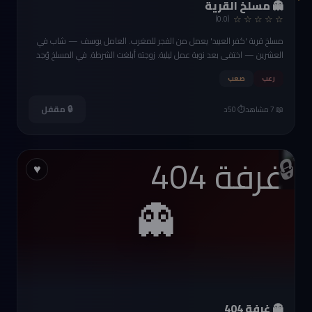
👻 مسلخ القرية
☆ ☆ ☆ ☆ ☆
(0.0)
مسلخ قرية 'كفر العبيد' يعمل من الفجر للمغرب. العامل يوسف — شاب في
العشرين — اختفى بعد نوبة عمل ليلية. زوجته أبلغت الشرطة. في المسلخ وُجد
دمه على أرضية الذبح — لكن جثته اختفت. المسلخ يبدو نظيفاً مبالغاً في النظافة.
رعب
صعب
كأن شخصاً نظّف مسرح الجريمة.
🔒 مقفل
📖 7 مشاهد
⏱️ 50د
🔒
♥
👻
👻 غرفة 404