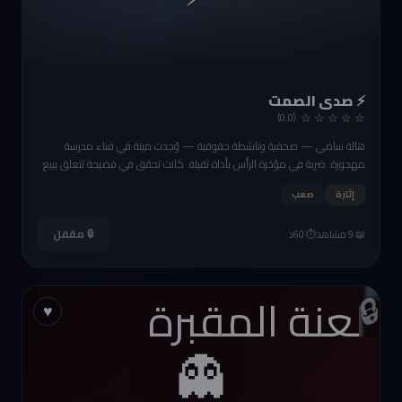
⚡ صدى الصمت
☆ ☆ ☆ ☆ ☆
(0.0)
هالة سامي — صحفية وناشطة حقوقية — وُجدت ميتة في فناء مدرسة
مهجورة. ضربة في مؤخرة الرأس بأداة ثقيلة. كانت تحقق في فضيحة تتعلق ببيع
مبنى المدرسة لصالح مستثمر. خمسة أشخاص مرتبطون بالقضية. الحي كله
إثارة
صعب
يعرف لكن لا أحد يتكلم. صمت مدبّر أم خوف حقيقي؟
🔒 مقفل
📖 9 مشاهد
⏱️ 60د
🔒
♥
👻