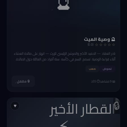
🔮
🔮 وصية الميت
☆ ☆ ☆ ☆ ☆
(0.0)
نادر العقاد — الحفيد الأكبر والمرشح الرئيسي للإرث — انهار على مائدة العشاء
أثناء قراءة الوصية. تسمم. السم في كأسه. ستة أفراد من العائلة حول المائدة.
كلهم ينتظرون نصيبهم. من سمّم نادر؟
غموض
صعب
🔒 مقفل
📖 9 مشاهد
⏱️ 55د
🔒
♥
⚡