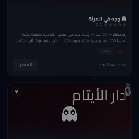
👻 وجه في المرآة
☆ ☆ ☆ ☆ ☆
(0.0)
ريم حسام — 28 سنة — وُجدت ميتة في غرفتها أمام مرآة فينيسية عتيقة
عمرها 200 سنة. وجهها مشوّه بجروح ذاتية — لكن الطبيب يؤكد أنها لم تنتحر.
أظافرها مكسورة كأنها تقاوم. على المرآة بصمات دموية. العائلة كلها كانت في
رعب
صعب
الفيلا ليلة القتل. والمرآة لها تاريخ مظلم.
🔒 مقفل
📖 7 مشاهد
⏱️ 50د
🔒
♥
👻