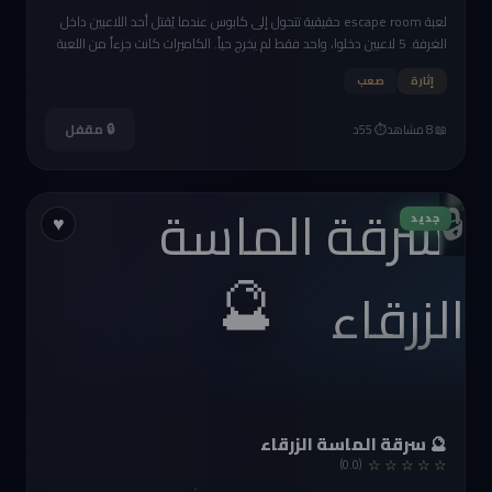
لعبة escape room حقيقية تتحول إلى كابوس عندما يُقتل أحد اللاعبين داخل
الغرفة. 5 لاعبين دخلوا، واحد فقط لم يخرج حياً. الكاميرات كانت جزءاً من اللعبة
— لكنها سجّلت جريمة حقيقية.
إثارة
صعب
🔒 مقفل
📖 8 مشاهد
⏱️ 55د
🔒
جديد
♥
🔮
🔮 سرقة الماسة الزرقاء
☆ ☆ ☆ ☆ ☆
(0.0)