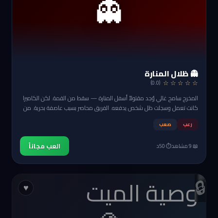
👻
👻 ظلال المنارة
☆ ☆ ☆ ☆ ☆
(0.0)
المخرج سامح غالي وُجد مقتولاً أسفل المنارة — سقط من القمة. لكن الكاميرا
كانت تعمل وسجلت ظل شخص يدفعه. الفريق محاصر بسبب عاصفة بحرية. من
دفعه؟
رعب
صعب
العب مجاناً
📖 9 مشاهد
⏱️ 50د
🔒
♥