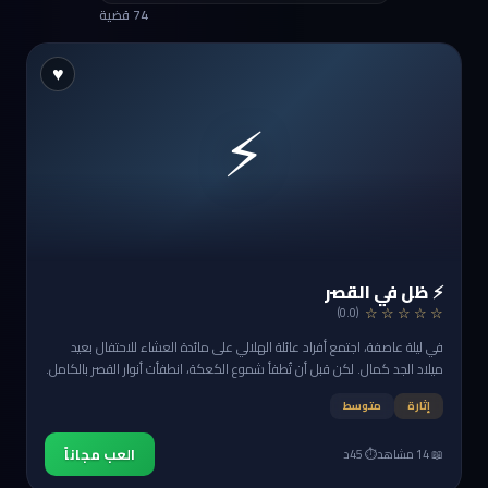
74 قضية
♥
⚡
⚡ ظل في القصر
☆ ☆ ☆ ☆ ☆
(0.0)
في ليلة عاصفة، اجتمع أفراد عائلة الهلالي على مائدة العشاء للاحتفال بعيد
ميلاد الجد كمال. لكن قبل أن تُطفأ شموع الكعكة، انطفأت أنوار القصر بالكامل.
وحين عادت الكهرباء… كان كمال الهلالي مُلقى على الأرض بلا حراك، وخاتمه
إثارة
متوسط
الثمين قد اختفى.
العب مجاناً
📖 14 مشاهد
⏱️ 45د