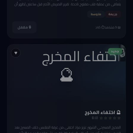
يتعافى من عملية قلب مفتوح ناجحة. تقرير التمريض الأخير قبل ساعتين يُظهر أن
حالته مستقرة. الفحص المبدئي يشير إلى جرعة زائدة من مادة البوتاسيوم عبر
جريمة
متوسط
المحلول الوريدي — جرعة قاتلة توقف القلب. أربعة أشخاص فقط دخلوا غرفته
بين منتصف الليل والثالثة فجراً. من أعطاه جرعة الموت؟
🔒 مقفل
📖 9 مشاهد
⏱️ 45د
🔒
جديد
♥
🔮
🔮 اختفاء المخرج
☆ ☆ ☆ ☆ ☆
(0.0)
المخرج المسرحي الشهير عزيز مراد اختفى من غرفة الملابس خلف المسرح بعد