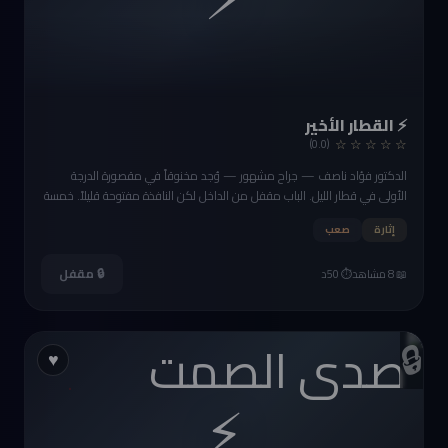
⚡ القطار الأخير
☆ ☆ ☆ ☆ ☆
(0.0)
الدكتور فؤاد ناصف — جراح مشهور — وُجد مخنوقاً في مقصورة الدرجة
الأولى في قطار الليل. الباب مقفل من الداخل لكن النافذة مفتوحة قليلاً. خمسة
ركاب في العربة. الكمسري يؤكد أن لا أحد دخل أو خرج من العربة. من قتل
إثارة
صعب
الدكتور؟
🔒 مقفل
📖 8 مشاهد
⏱️ 50د
🔒
♥
⚡